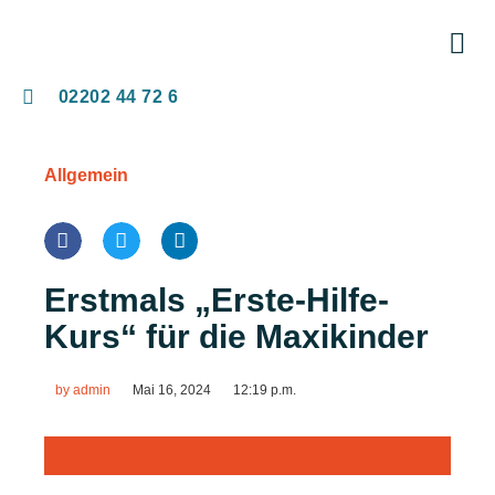
K
02202 44 72 6
Allgemein
Erstmals „Erste-Hilfe-
Kurs“ für die Maxikinder
by
admin
Mai 16, 2024
12:19 p.m.